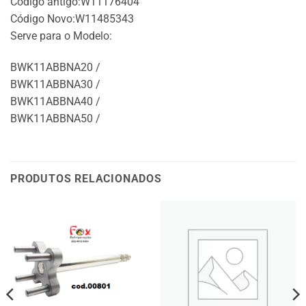
Código antigo:W11176404
Código Novo:W11485343
Serve para o Modelo:
BWK11ABBNA20 /
BWK11ABBNA30 /
BWK11ABBNA40 /
BWK11ABBNA50 /
PRODUTOS RELACIONADOS