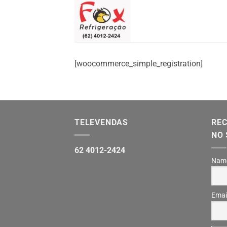
Skip
to
content
[woocommerce_simple_registration]
TELEVENDAS
REC
NO 
62 4012-2424
Nam
Emai