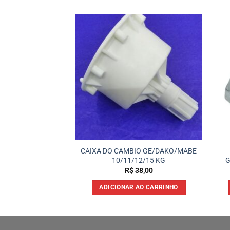
nfonada Mondial
CAIXA DO CAMBIO GE/DAKO/MABE
lex 1.40Mt(D-83)
10/11/12/15 KG
G
15,00
R$
38,00
 AO CARRINHO
ADICIONAR AO CARRINHO