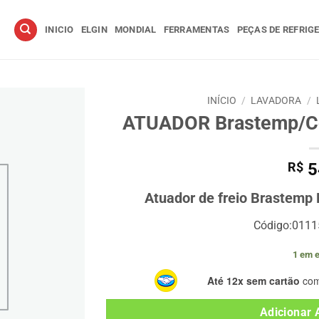
INICIO
ELGIN
MONDIAL
FERRAMENTAS
PEÇAS DE REFRIG
INÍCIO
/
LAVADORA
/
ATUADOR Brastemp/Co
R$
5
Atuador de freio Brastemp 
Código:011
1 em 
Até 12x sem cartão
com
Adicionar 