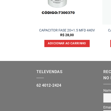
Fase 3ufx440v
CAPACITOR FASE 20+1.5 MFD 440V
C
15,00
R$
28,00
 AO CARRINHO
ADICIONAR AO CARRINHO
TELEVENDAS
REC
NO 
62 4012-2424
Nam
Emai