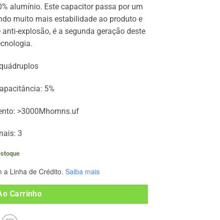
0% alumínio. Este capacitor passa por um
do muito mais estabilidade ao produto e
e anti-explosão, é a segunda geração deste
ecnologia.
 quádruplos
capacitância: 5%
mento: >3000Mhomns.uf
nais: 3
estoque
 a Linha de Crédito.
Saiba mais
Ao Carrinho