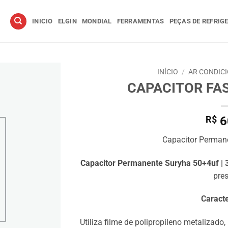
INICIO
ELGIN
MONDIAL
FERRAMENTAS
PEÇAS DE REFRIG
INÍCIO
/
AR CONDIC
CAPACITOR FA
R$
6
Capacitor Perman
Capacitor Permanente Suryha 50+4uf |
pre
Caracte
Utiliza filme de polipropileno metalizad