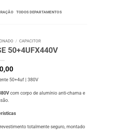
ERAÇÃO
TODOS DEPARTAMENTOS
IONADO
/
CAPACITOR
SE 50+4UFX440V
0,00
ente 50+4uf | 380V
 380V
com corpo de alumínio anti-chama e
ssão.
rísticas
o, revestimento totalmente seguro, montado