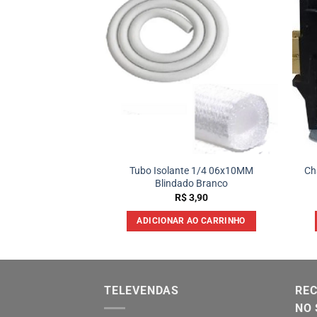
e 3/4 – 19x10MM
Tubo Isolante 1/4 06x10MM
Ch
do Branco
Blindado Branco
5,90
R$
3,90
 AO CARRINHO
ADICIONAR AO CARRINHO
TELEVENDAS
REC
NO 