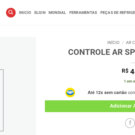
INICIO
ELGIN
MONDIAL
FERRAMENTAS
PEÇAS DE REFRIG
INÍCIO
/
AR 
CONTROLE AR SP
R$
4
1 em 
Até 12x sem cartão
com
Adicionar 