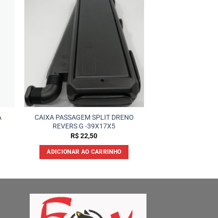
A
CAIXA PASSAGEM SPLIT DRENO
REVERS G -39X17X5
R$
22,50
ADICIONAR AO CARRINHO