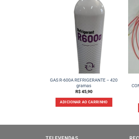
GAS R-600A REFRIGERANTE – 420
aco 1/8 220v
gramas
CO
39,90
R$
45,90
 AO CARRINHO
ADICIONAR AO CARRINHO
TELEVENDAS
REC