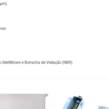
5μm)
 mm
no MeltBlown e Borracha de Vedação (NBR)