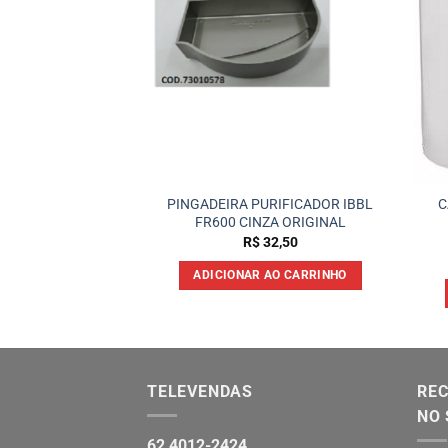
ificador Bebedouro
PINGADEIRA PURIFICADOR IBBL
C
 Compatível
FR600 CINZA ORIGINAL
54,90
R$
32,50
 AO CARRINHO
ADICIONAR AO CARRINHO
TELEVENDAS
REC
NO 
62 4012-2424