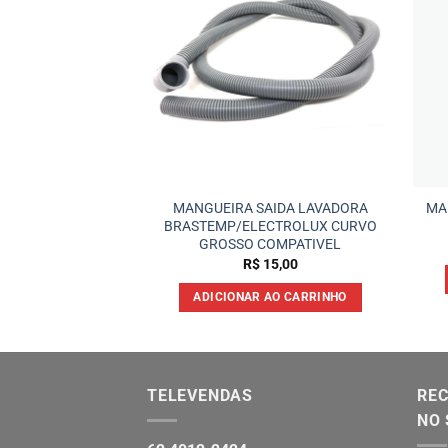
MANGUEIRA SAIDA LAVADORA
MA
 COLORMAQ 11 KG
BRASTEMP/ELECTROLUX CURVO
58,50
GROSSO COMPATIVEL
R$
15,00
 AO CARRINHO
ADICIONAR AO CARRINHO
TELEVENDAS
REC
NO 