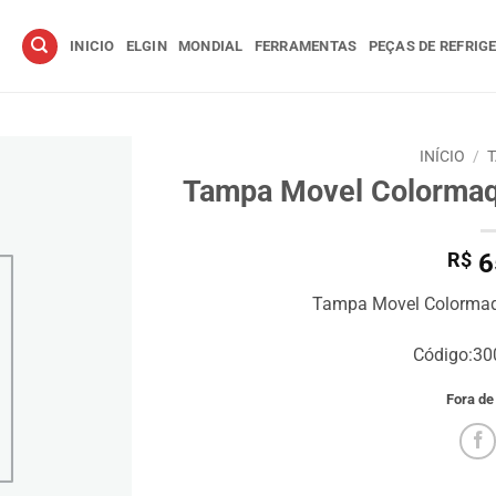
INICIO
ELGIN
MONDIAL
FERRAMENTAS
PEÇAS DE REFRIG
INÍCIO
/
Tampa Movel Colorma
R$
6
Tampa Movel Colorma
Código:3
Fora de