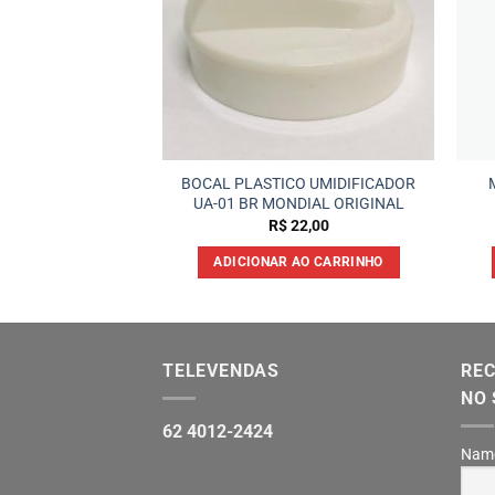
BOCAL PLASTICO UMIDIFICADOR
 Antigo-FGI(D-31)
UA-01 BR MONDIAL ORIGINAL
36,00
R$
22,00
 AO CARRINHO
ADICIONAR AO CARRINHO
TELEVENDAS
REC
NO 
62 4012-2424
Nam