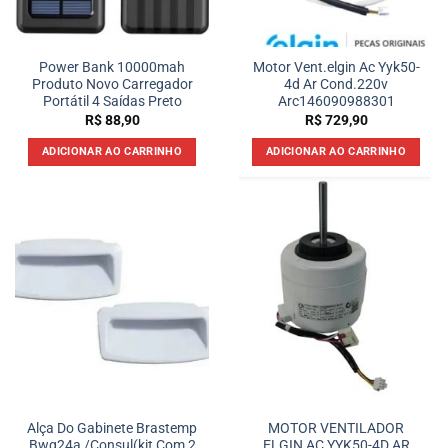
Power Bank 10000mah
Motor Vent.elgin Ac Yyk50-
Produto Novo Carregador
4d Ar Cond.220v
Portátil 4 Saídas Preto
Arc146090988301
R$
88,90
R$
729,90
ADICIONAR AO CARRINHO
ADICIONAR AO CARRINHO
Alça Do Gabinete Brastemp
MOTOR VENTILADOR
Bwq24a /Consul(kit Com 2
ELGIN AC YYK50-4D AR