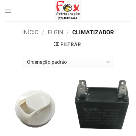
Skip
to
content
INÍCIO
/
ELGIN
/
CLIMATIZADOR
FILTRAR