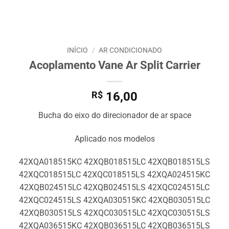
INÍCIO
/
AR CONDICIONADO
Acoplamento Vane Ar Split Carrier
R$
16,00
Bucha do eixo do direcionador de ar space
Aplicado nos modelos
42XQA018515KC 42XQB018515LC 42XQB018515LS
42XQC018515LC 42XQC018515LS 42XQA024515KC
42XQB024515LC 42XQB024515LS 42XQC024515LC
42XQC024515LS 42XQA030515KC 42XQB030515LC
42XQB030515LS 42XQC030515LC 42XQC030515LS
42XQA036515KC 42XQB036515LC 42XQB036515LS