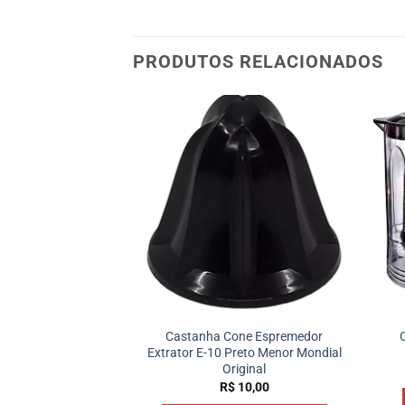
PRODUTOS RELACIONADOS
/TEMPERATURA
Castanha Cone Espremedor
-30/30-I PRETO
Extrator E-10 Preto Menor Mondial
DIAL
Original
35,50
R$
10,00