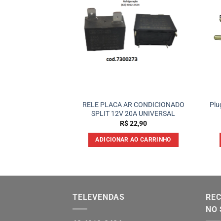
OLAR 25A CURVA C
RELE PLACA AR CONDICIONADO
Plu
30/400V
SPLIT 12V 20A UNIVERSAL
47,90
R$
22,90
 AO CARRINHO
ADICIONAR AO CARRINHO
TELEVENDAS
REC
NO 