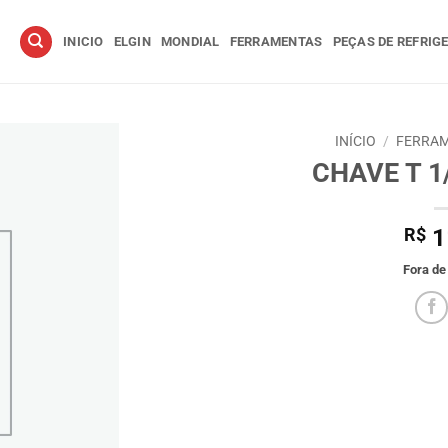
INICIO
ELGIN
MONDIAL
FERRAMENTAS
PEÇAS DE REFRIG
INÍCIO
/
FERRAM
CHAVE T 
R$
1
Fora de