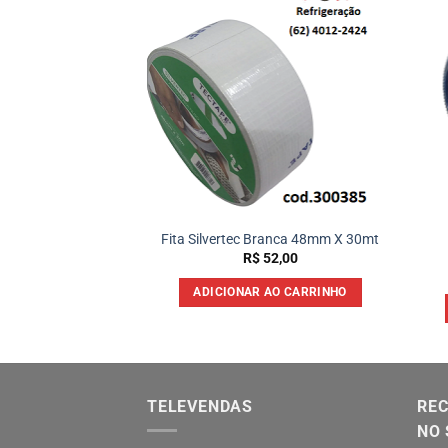
O 32 SINTETICO
Fita Silvertec Branca 48mm X 30mt
ara R-410 1LT
R$
52,00
25,00
ADICIONAR AO CARRINHO
 AO CARRINHO
TELEVENDAS
REC
NO 