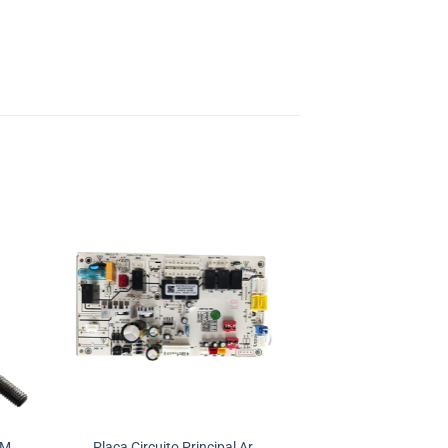
CM
Placa Circuito Principal Ar