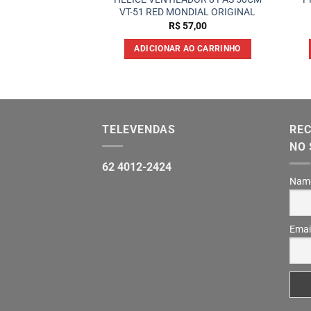
/46/29 MONDIAL
VT-51 RED MONDIAL ORIGINAL
GINAL
R$
57,00
17,90
ADICIONAR AO CARRINHO
 AO CARRINHO
TELEVENDAS
REC
NO 
62 4012-2424
Nam
Emai