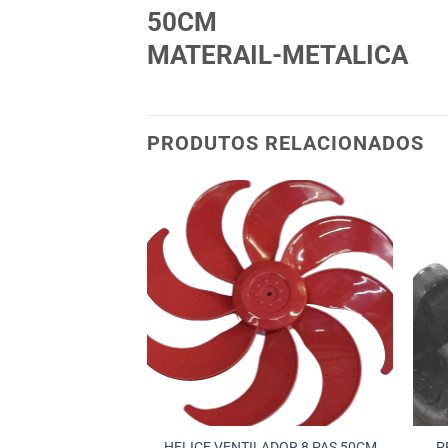
50CM
MATERAIL-METALICA
PRODUTOS RELACIONADOS
 OSCILAÇÃO
HELICE VENTILADOR 8 PAS 50CM
P