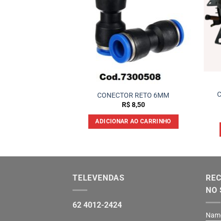
arico Turbo Toch
CONECTOR RETO 6MM
UP – 400GR
R$
8,50
37,00
ADICIONAR AO CARRINHO
 AO CARRINHO
TELEVENDAS
REC
NO 
62 4012-2424
Nam