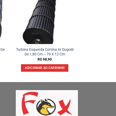
 De
Turbina Esquerda Cortina Ar Dugold
De 1,80 Cm – 79 X 12 Cm
R$
98,90
ADICIONAR AO CARRINHO