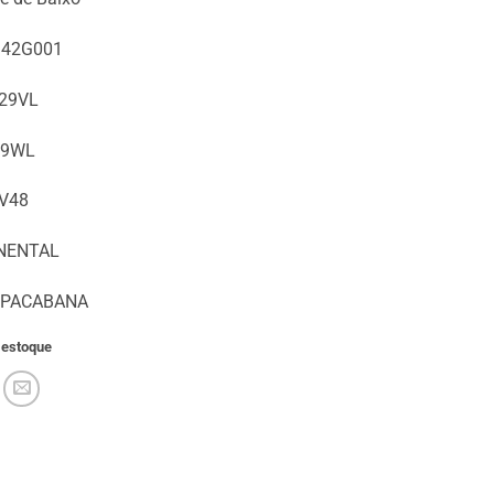
142G001
29VL
29WL
V48
NENTAL
OPACABANA
 estoque