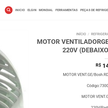
INICIO
ELGIN
MONDIAL
FERRAMENTAS
PEÇAS DE REFRIG
INÍCIO
/
REFRIGER
MOTOR VENTILADORG
220V (DEBAIX
R$
14
MOTOR VENT.GE/Bosh.RDV
Código:730
MOTOR VENT.G
220V(Part