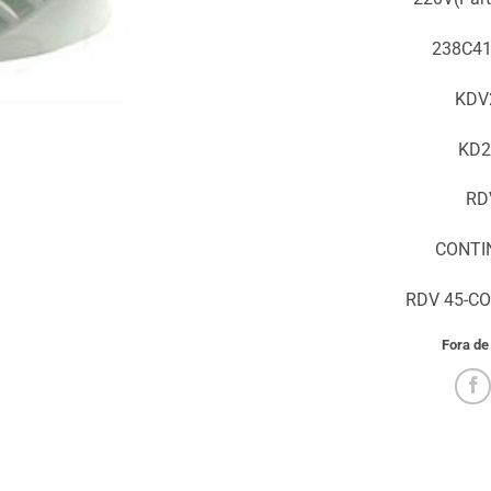
238C4
KDV
KD
RD
CONTI
RDV 45-C
Fora de