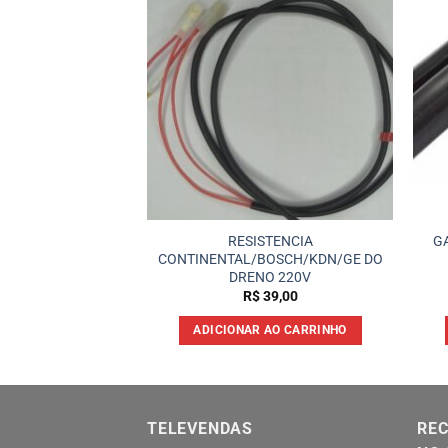
xeta Electrolux
RESISTENCIA
G
/df42 Inferior
CONTINENTAL/BOSCH/KDN/GE DO
DRENO 220V
24,90
R$
39,00
 AO CARRINHO
ADICIONAR AO CARRINHO
TELEVENDAS
REC