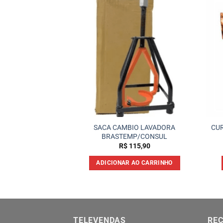
0MM CANHAO
SACA CAMBIO LAVADORA
CUR
TADOR
BRASTEMP/CONSUL
CTROLUX MENOR
R$
115,90
32,90
ADICIONAR AO CARRINHO
 AO CARRINHO
TELEVENDAS
REC