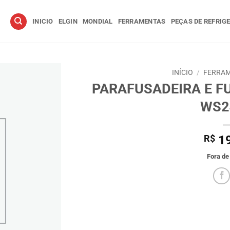
INICIO
ELGIN
MONDIAL
FERRAMENTAS
PEÇAS DE REFRIG
INÍCIO
/
FERRAM
PARAFUSADEIRA E F
WS2
R$
19
Fora de