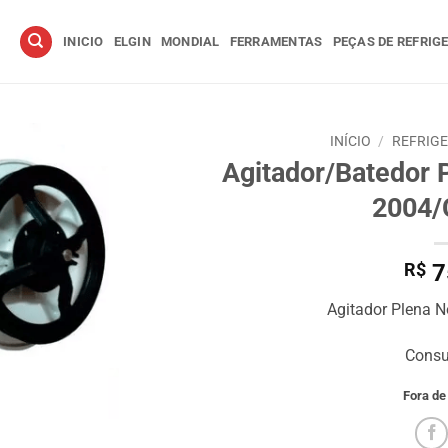
INICIO
ELGIN
MONDIAL
FERRAMENTAS
PEÇAS DE REFRIG
INÍCIO
/
REFRIG
Agitador/Batedor
2004/
R$
7
Agitador Plena 
Consu
Fora de