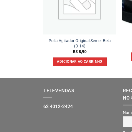
Polia Agitador Original Semer Bela
ADOR 5/32X1.1/12
(D-14)
4,50
R$
8,90
 AO CARRINHO
ADICIONAR AO CARRINHO
TELEVENDAS
REC
NO 
62 4012-2424
Nam