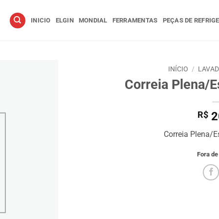
INICIO
ELGIN
MONDIAL
FERRAMENTAS
PEÇAS DE REFRIG
INÍCIO
/
LAVA
Correia Plena/E
R$
2
Correia Plena/E
Fora de