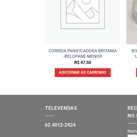
cadora Britania –
CORREIA PANIFICADORA BRITANIA
BO
LTIPANE MAIOR
-BELOPANE-MENOR
47,00
R$
47,50
 AO CARRINHO
ADICIONAR AO CARRINHO
TELEVENDAS
REC
NO 
62 4012-2424
Nam